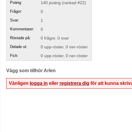
Poäng:
140
poäng (rankad #
22
)
Frågor:
0
Svar:
1
Kommentarer:
0
Röstade på:
0
frågor,
0
svar
Delade ut:
0
upp-röster,
0
ner-röster
Fick:
0
upp-röster,
0
ner-röster
Vägg som tillhör Arlen
Vänligen
logga in
eller
registrera dig
för att kunna skri