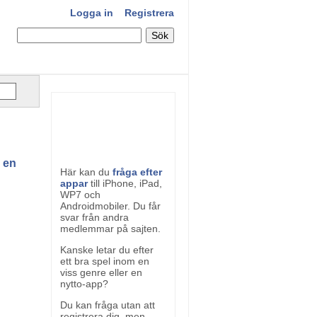
Logga in
Registrera
d en
Här kan du
fråga efter
appar
till iPhone, iPad,
WP7 och
Androidmobiler. Du får
svar från andra
medlemmar på sajten.
Kanske letar du efter
ett bra spel inom en
viss genre eller en
nytto-app?
Du kan fråga utan att
registrera dig, men