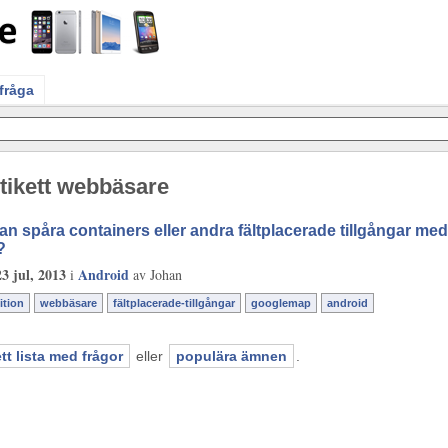
 fråga
tikett webbäsare
n spåra containers eller andra fältplacerade tillgångar me
?
23 jul, 2013
Android
i
av
Johan
ition
webbäsare
fältplacerade-tillgångar
googlemap
android
t lista med frågor
eller
populära ämnen
.