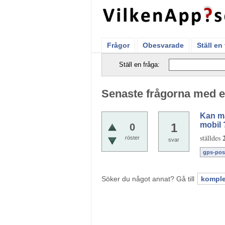
Frågor
Obesvarade
Ställ en
Ställ en fråga:
Senaste frågorna med e
Kan ma
mobil 
1
0
ställdes
röster
svar
gps-pos
Söker du något annat? Gå till
komplet