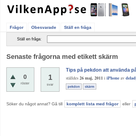
Frågor
Obesvarade
Ställ en fråga
Ställ en fråga:
Senaste frågorna med etikett skärm
Tips på pekdon att använda på s
1
0
26 maj, 2011
iPhone
delad
ställdes
i
av
röster
svar
pekdon
skärm
Söker du något annat? Gå till
komplett lista med frågor
eller