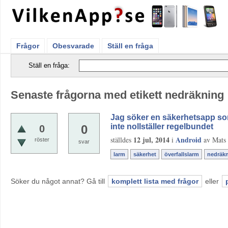
Frågor
Obesvarade
Ställ en fråga
Ställ en fråga:
Senaste frågorna med etikett nedräkning
Jag söker en säkerhetsapp som
inte nollställer regelbundet
0
0
12 jul, 2014
Android
ställdes
i
av
Mats 
röster
svar
larm
säkerhet
överfallslarm
nedräk
Söker du något annat? Gå till
komplett lista med frågor
eller