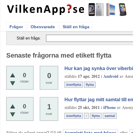
Frågor
Obesvarade
Ställ en fråga
Ställ en fråga:
Senaste frågorna med etikett flytta
Hur kan jag synka över viberbi
0
0
17 apr, 2012
Android
ställdes
i
av
Ano
röster
svar
överflytta
flytta
Hur flyttar jag mitt samtal till 
1
0
25 okt, 2011
iPhone
ställdes
i
av
Anon
röster
svar
överflytta
-
flytta
samtal
Söker du något annat? Gå till
komplett lista med frågor
eller